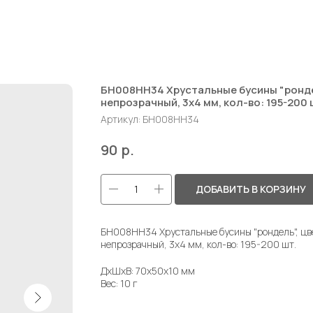
БН008НН34 Хрустальные бусины "рондел
непрозрачный, 3х4 мм, кол-во: 195-200 
Артикул:
БН008НН34
р.
90
ДОБАВИТЬ В КОРЗИНУ
БН008НН34 Хрустальные бусины "рондель", цв
непрозрачный, 3х4 мм, кол-во: 195-200 шт.
ДxШxВ: 70x50x10 мм
Вес: 10 г