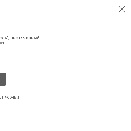
ь", цвет: черный
шт.
ет: черный