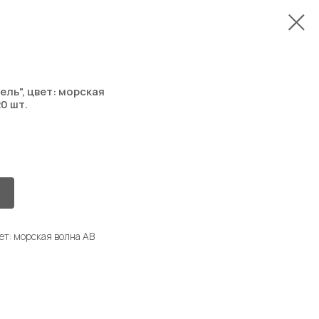
ль", цвет: морская
20 шт.
т: морская волна AB