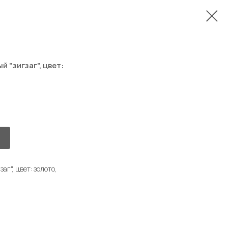
 "зигзаг", цвет:
г", цвет: золото,