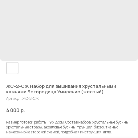
ЖС-2-СЖ Набор для вышивания хрустальными
камнями Богородица Умиление (желтый)
Артикул:
ЖС-2-СЖ
4 000
р.
Размер готовой работы: 19 х 22 см. Состав набора: хрустальные бусины,
хрустальные стразы, акриловые бусины, трунцал, бисер, ткань с
нанесенной авторской схемой, подробная инструкция, игла.