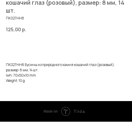
кошачий глаз (розовый), размер: 8 мм, 14
шт.
ПК027НН8
125,00
р.
ДОБАВИТЬ В КОРЗИНУ
ПК027НН8 Бусины из природного камня кошачий глаз (розовый),
размер: 8 мм, 14 шт.
lwh: 70x50x10 mm
Weight: 10 g
Tilda
Made on