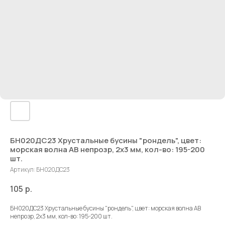
БН020ДС23 Хрустальные бусины "рондель", цвет:
морская волна AB непрозр, 2х3 мм, кол-во: 195-200
шт.
Артикул:
БН020ДС23
105
р.
БН020ДС23 Хрустальные бусины "рондель", цвет: морская волна AB
непрозр, 2х3 мм, кол-во: 195-200 шт.