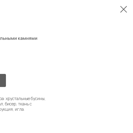
альными камнями
ора: хрустальные бусины,
, бисер, ткань с
рукция, игла.