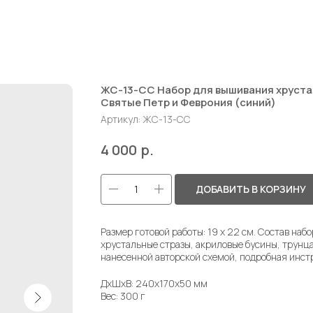
ЖС-13-СС Набор для вышивания хруст
Святые Петр и Феврония (синий)
Артикул:
ЖС-13-СС
р.
4 000
ДОБАВИТЬ В КОРЗИНУ
Размер готовой работы: 19 х 22 см. Состав наб
хрустальные стразы, акриловые бусины, трунцал
нанесенной авторской схемой, подробная инст
ДxШxВ: 240x170x50 мм
Вес: 300 г