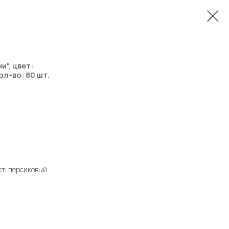
", цвет:
ол-во: 80 шт.
ет: персиковый