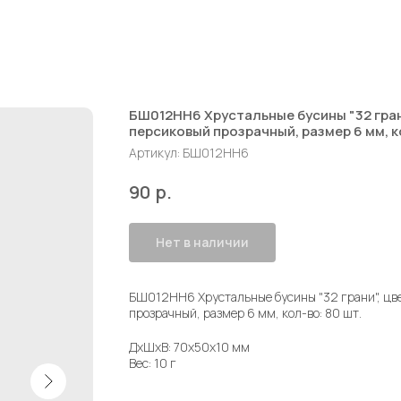
БШ012НН6 Хрустальные бусины "32 грани
персиковый прозрачный, размер 6 мм, к
Артикул:
БШ012НН6
р.
90
Нет в наличии
БШ012НН6 Хрустальные бусины "32 грани", цв
прозрачный, размер 6 мм, кол-во: 80 шт.
ДxШxВ: 70x50x10 мм
Вес: 10 г