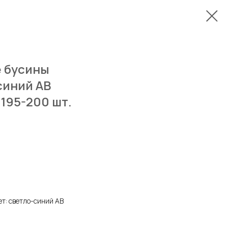
 бусины
синий AB
 195-200 шт.
т: светло-синий AB