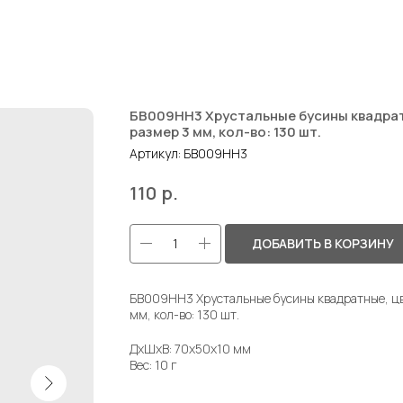
БВ009НН3 Хрустальные бусины квадратн
размер 3 мм, кол-во: 130 шт.
Артикул:
БВ009НН3
р.
110
ДОБАВИТЬ В КОРЗИНУ
БВ009НН3 Хрустальные бусины квадратные, цве
мм, кол-во: 130 шт.
ДxШxВ: 70x50x10 мм
Вес: 10 г