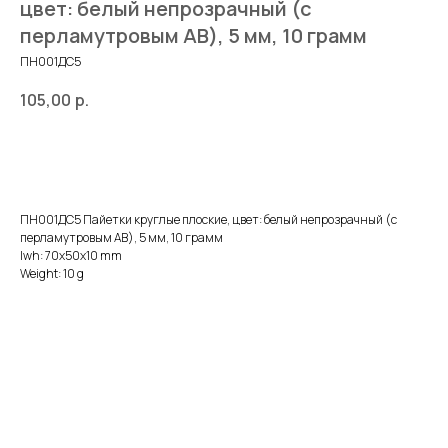
цвет: белый непрозрачный (с
перламутровым AB), 5 мм, 10 грамм
ПН001ДС5
105,00
р.
ДОБАВИТЬ В КОРЗИНУ
ПН001ДС5 Пайетки круглые плоские, цвет: белый непрозрачный (с
перламутровым AB), 5 мм, 10 грамм
lwh: 70x50x10 mm
Weight: 10 g