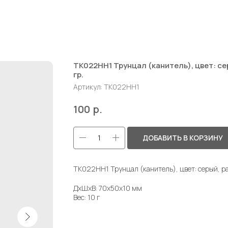
ТК022НН1 Трунцал (канитель), цвет: серы
гр.
Артикул:
ТК022НН1
р.
100
ДОБАВИТЬ В КОРЗИНУ
ТК022НН1 Трунцал (канитель), цвет: серый, раз
ДxШxВ: 70x50x10 мм
Вес: 10 г