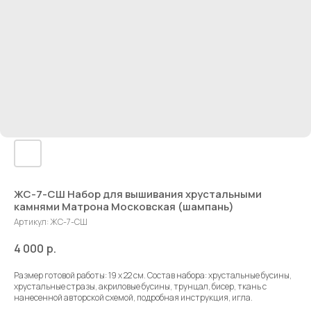
ЖС-7-СШ Набор для вышивания хрустальными
камнями Матрона Московская (шампань)
Артикул:
ЖС-7-СШ
4 000
р.
Размер готовой работы: 19 х 22 см. Состав набора: хрустальные бусины,
хрустальные стразы, акриловые бусины, трунцал, бисер, ткань с
нанесенной авторской схемой, подробная инструкция, игла.