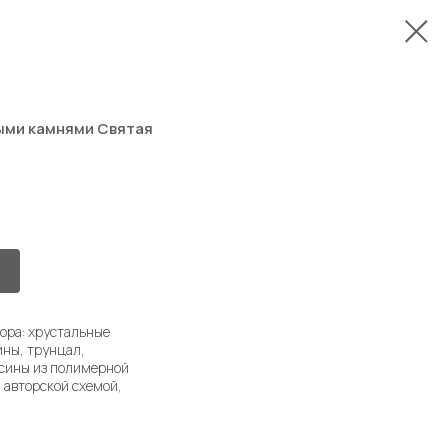
ыми камнями Святая
бора: хрустальные
ины, трунцал,
усины из полимерной
й авторской схемой,