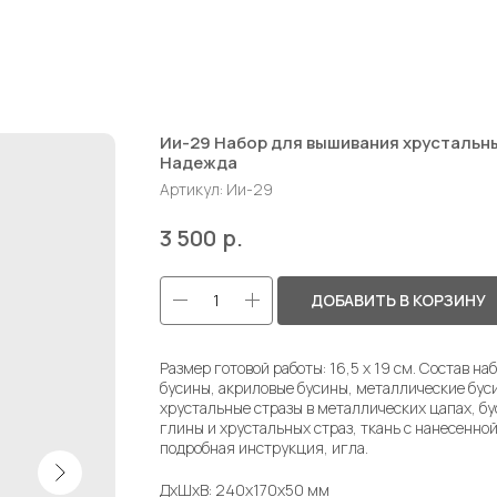
Ии-29 Набор для вышивания хрустальн
Надежда
Артикул:
Ии-29
р.
3 500
ДОБАВИТЬ В КОРЗИНУ
Размер готовой работы: 16,5 х 19 см. Состав на
бусины, акриловые бусины, металлические бус
хрустальные стразы в металлических цапах, б
глины и хрустальных страз, ткань с нанесенно
подробная инструкция, игла.
ДxШxВ: 240x170x50 мм