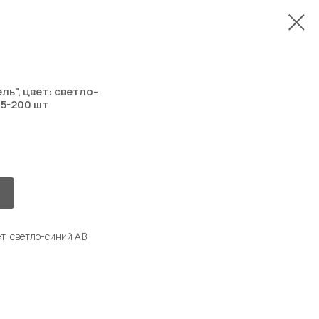
ь", цвет: светло-
95-200 шт
т: светло-синий AB