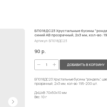
БП018ДС23 Хрустальные бусины "рондел
синий AB прозрачный, 2х3 мм, кол-во: 1
Артикул:
БП018ДС23
р.
90
ДОБАВИТЬ В КОРЗИНУ
БП018ДС23 Хрустальные бусины "рондель", цве
прозрачный, 2х3 мм, кол-во: 195-200 шт.
ДxШxВ: 70x50x10 мм
Вес: 10 г