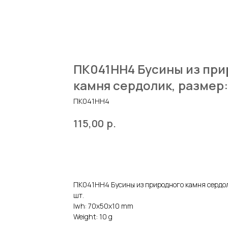
ПК041НН4 Бусины из пр
камня сердолик, размер: 
ПК041НН4
р.
115,00
ДОБАВИТЬ В КОРЗИНУ
ПК041НН4 Бусины из природного камня сердол
шт.
lwh: 70x50x10 mm
Weight: 10 g