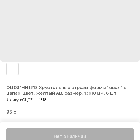
ОЦ031НН1318 Хрустальные стразы формы "овал" в
цапах, цвет: желтый AB, размер: 13х18 мм, 6 шт.
Артикул:
ОЦ031НН1318
95
р.
ОЦ031НН1318 Хрустальные стразы формы "овал" в цапах, цвет: желтый
AB, размер: 13х18 мм, 6 шт.
Нет в наличии