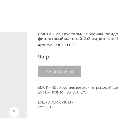
БМ011НН23 Хрустальные бусины "рондел
фиолетовый матовый, 2х3 мм, кол-во: 1
Артикул:
БМ011НН23
р.
95
Нет в наличии
БМ011НН23 Хрустальные бусины "рондель", цве
2х3 мм, кол-во: 195-200 шт.
ДxШxВ: 70x50x10 мм
Вес: 10 г