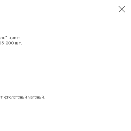
ь", цвет:
95-200 шт.
т: фиолетовый матовый,